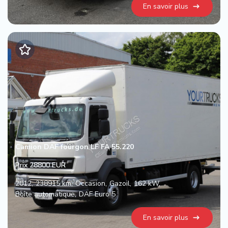
En savoir plus
Camion DAF fourgon LF FA 55.220
Prix 28800 EUR
2012
238915 km
Occasion
Gazoil
162 kW
Boîte automatique
DAF Euro 5
En savoir plus