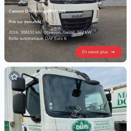
Camion DAF fourgon LF-220
Prix sur demande
2016
306151 km
Occasion
Gazoil
162 kW
Boîte automatique
DAF Euro 6
En savoir plus