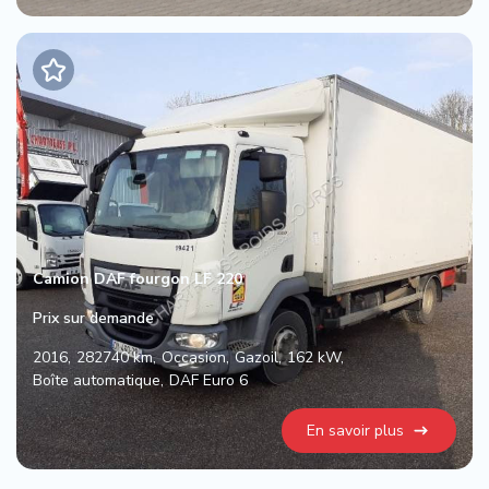
Camion DAF fourgon LF 220
Prix sur demande
2016
282740 km
Occasion
Gazoil
162 kW
Boîte automatique
DAF Euro 6
En savoir plus