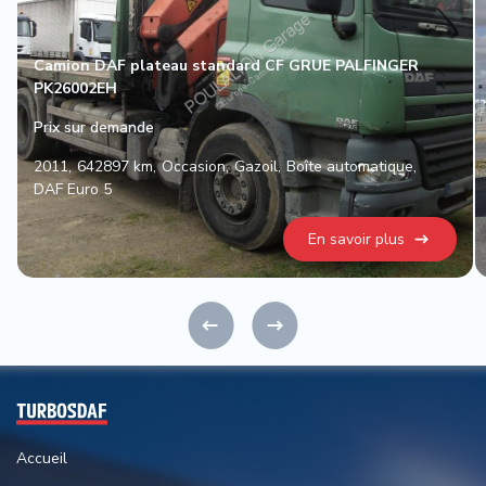
Camion DAF plateau standard CF GRUE PALFINGER
PK26002EH
Prix sur demande
2011
642897 km
Occasion
Gazoil
Boîte automatique
DAF Euro 5
En savoir plus
Accueil