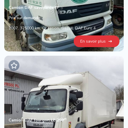
Camion DAF savoyarde LF
Prix sur demande
2007
325000 km
Occasion
Gazoil
DAF Euro 4
En savoir plus
Camion DAF fourgon LF 250