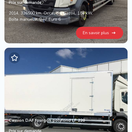
Prix sur demande
2014
326500 km
Occasion
Gazoil
184 kW
Boîte manuelle
DAF Euro 6
En savoir plus
Camion DAF fourgon polyfond LF 220
Prix sur demande