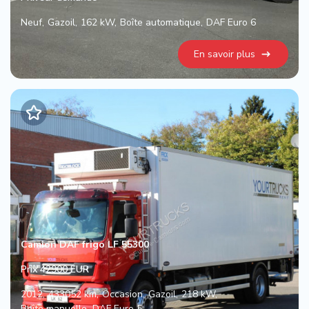
Neuf
Gazoil
162 kW
Boîte automatique
DAF Euro 6
En savoir plus
Camion DAF frigo LF 55300
Prix 42900 EUR
2012
433052 km
Occasion
Gazoil
218 kW
Boîte manuelle
DAF Euro 5