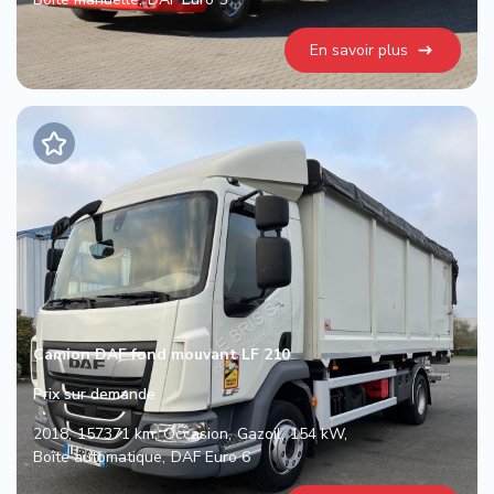
En savoir plus
Camion DAF fond mouvant LF 210
Prix sur demande
2018
157371 km
Occasion
Gazoil
154 kW
Boîte automatique
DAF Euro 6