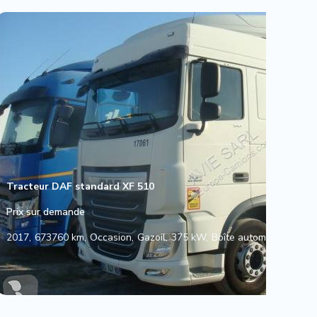
Tracteur DAF standard XF 510
Prix sur demande
2017
673760 km
Occasion
Gazoil
375 kW
Boîte automatique
DAF