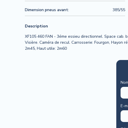
Dimension pneus avant:
385/55
Description
XF105 460 FAN - 3éme essieu directionnel. Space cab. bo
Visière. Caméra de recul. Carrosserie: Fourgon, Hayon rétr
2m45, Haut utile: 2m60
No
E-m