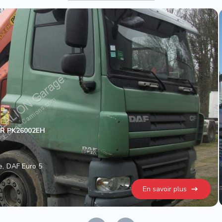
ER PK26002EH
e
DAF Euro 5
En savoir plus