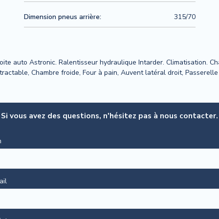
Dimension pneus arrière:
315/70
ite auto Astronic. Ralentisseur hydraulique Intarder. Climatisation. C
actable, Chambre froide, Four à pain, Auvent latéral droit, Passerelle c
Si vous avez des questions, n'hésitez pas à nous contacter.
m
ail