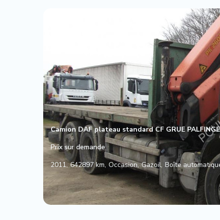
Camion DAF plateau standard CF GRUE PALFING
Prix sur demande
2011
642897 km
Occasion
Gazoil
Boîte automatiqu