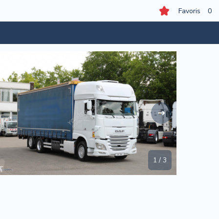
Favoris
0
1
/
3