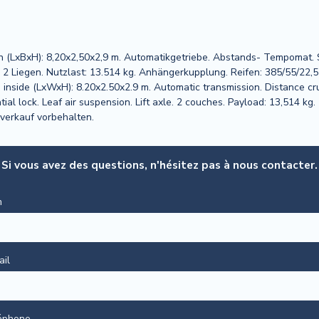
(LxBxH): 8,20x2,50x2,9 m. Automatikgetriebe. Abstands- Tempomat. Sp
se. 2 Liegen. Nutzlast: 13.514 kg. Anhängerkupplung. Reifen: 385/55/22
s inside (LxWxH): 8.20x2.50x2.9 m. Automatic transmission. Distance cr
ential lock. Leaf air suspension. Lift axle. 2 couches. Payload: 13,514 k
nverkauf vorbehalten.
Si vous avez des questions, n'hésitez pas à nous contacter.
m
ail
éphone