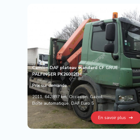
Camion DAF plateau standard CF GRUE
PALFINGER PK26002EH
Prix sur demande
2011
642897 km
Occasion
Gazoil
Boîte automatique
DAF Euro 5
En savoir plus