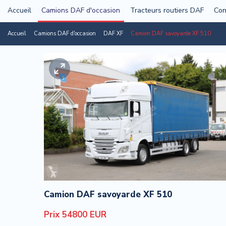
Accueil
Camions DAF d'occasion
Tracteurs routiers DAF
Con
Accueil
Camions DAF d'occasion
DAF XF
Camion DAF savoyarde XF 510
Camion DAF savoyarde XF 510
Prix 54800 EUR