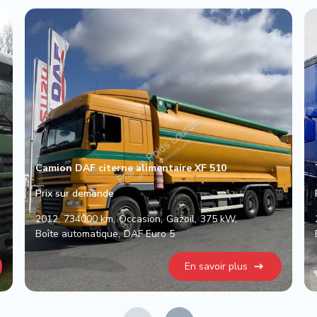
Camion DAF citerne alimentaire XF 510
Prix sur demande
2012
734000 km
Occasion
Gazoil
375 kW
Boîte automatique
DAF Euro 5
En savoir plus