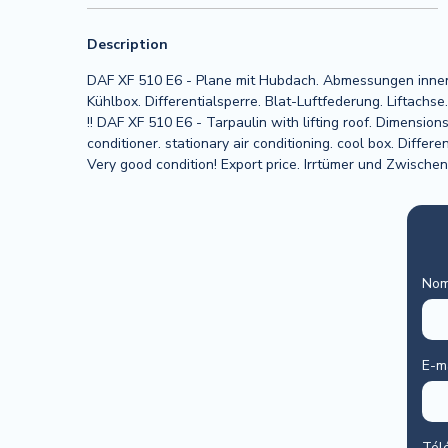
Description
DAF XF 510 E6 - Plane mit Hubdach. Abmessungen innen 
Kühlbox. Differentialsperre. Blat-Luftfederung. Liftach
!! DAF XF 510 E6 - Tarpaulin with lifting roof. Dimension
conditioner. stationary air conditioning. cool box. Differ
Very good condition! Export price. Irrtümer und Zwische
No
E-m
Tél