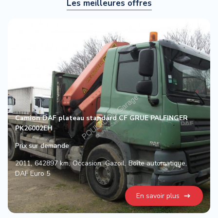
Les meilleures offres
Camion DAF plateau standard CF GRUE PALFINGER
PK26002EH
Prix sur demande
2011
642897 km
Occasion
Gazoil
Boîte automatique
DAF Euro 5
En savoir plus